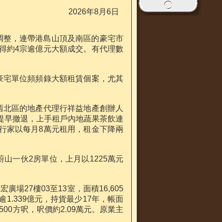
2026年8月6日
調整，連帶港島山頂及南區的豪宅市
得約4宗逾億元大額成交。有代理數
豪宅單位頻頻錄大額租賃個案，尤其
西北區的地產代理行祥益地產創辦人
提早撤退，上手租戶內地蔬果茶飲連
行家以每月8萬元租用，租金下降兩
山一伙2房單位，上月以1225萬元
27樓03至13室，面積16,605
逾1.339億元，持貨最少17年，帳面
500方呎，呎價約2.09萬元。原業主