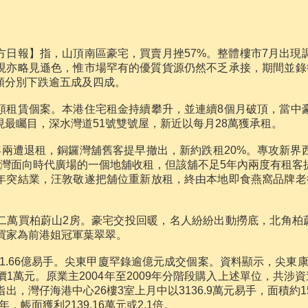
方日報】指，山頂南區豪宅，買賣月挫57%。整體樓市7月出現
現亦略見遜色，惟市場罕有的優質貨源仍然不乏承接，期間並錄
額分別下跌逾五成及四成。
額租賃個案。本港住宅租金持續攀升，並連續8個月破頂，當中
最矚目，深水灣道51號雙號屋，新近以每月28萬獲承租。
年兩遭退租，銅鑼灣舖舊客提早撤出，新約跌租20%。專攻新界
鑼灣面向時代廣場的一個地舖收租，但該舖不足5年內兩度有租客
年突結業，汪敦敬遂把舖位重新放租，終由本地即食燕窩品牌老
萬買柏蔚山2房。豪宅交投回暖，名人紛紛出動撈底，北角柏蔚
買家為前港姐冠軍葉翠翠。
1.66億易手。尖東甲廈罕錄逾億元成交個案。資料顯示，尖東康宏廣場
價1萬元。原業主2004年至2009年分階段購入上述單位，共涉資
料指出，灣仔海港中心26樓3室上月中以3136.9萬元易手，面積約1
3年，帳面獲利2139.16萬元或2.1倍。