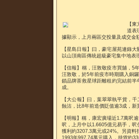
【東
道表
據顯示，上月兩區交投量及成交金
【星島日報】曰，豪宅屋苑連錄大
以山頂南區傳統超級豪宅集中地表現
【信報】稱，汪敦敬疫市買舖，5
汪敦敬，於5年前疫市時期購入銅
鎖品牌茶救星球距離租約完結前半
成。
【大公報】曰，葉翠翠執平貨，千二
蝕沽，比8年前造價貶值逾3成，新
【明報】稱，康宏廣場近1.7萬呎逾
呎，上月中以1.6605億元易手，呎
獲利約3207.3萬元或24%。另資
1993年997.74萬元購入，持貨約3