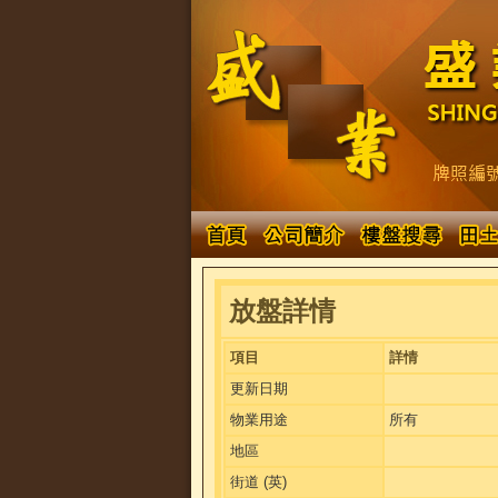
放盤詳情
項目
詳情
更新日期
物業用途
所有
地區
街道 (英)