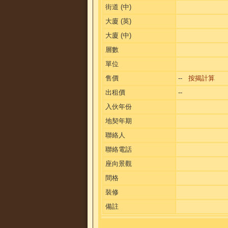
街道 (中)
大廈 (英)
大廈 (中)
層數
單位
售價
--
按揭計算
出租價
--
入伙年份
地契年期
聯絡人
聯絡電話
座向景觀
間格
裝修
備註